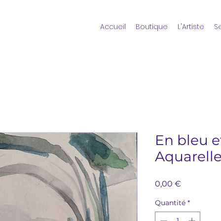
Accueil
Boutique
L'Artiste
S
En bleu et
Aquarelle
Prix
0,00 €
Quantité
*